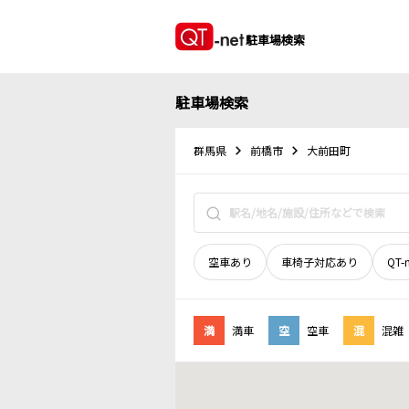
駐車場検索
駐車場検索
群馬県
前橋市
大前田町
空車あり
車椅子対応あり
QT-
満
満車
空
空車
混
混雑