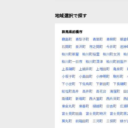
地域選択で探す
群馬県前橋市
橳島町
青梨子町
青葉町
青柳町
朝倉
石関町
泉沢町
市之関町
今井町
岩神
粕川町新屋
粕川町稲里
粕川町女渕
粕
粕川町一日市
粕川町深津
粕川町前皆戸
上長磯町
上細井町
上増田町
亀泉町
小坂子町
小島田町
小神明町
駒形町
下小出町
下佐鳥町
下新田町
下長磯町
総社町高井
高井町
高花台
滝窪町
田
南橘町
新堀町
西大室町
西片貝町
西
東金丸町
東善町
樋越町
日吉町
広瀬
富士見町田島
富士見町時沢
富士見町原
房丸町
前箱田町
三河町
三俣町
緑が