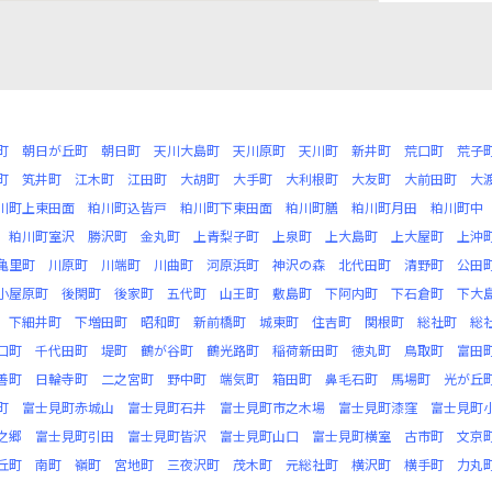
町
朝日が丘町
朝日町
天川大島町
天川原町
天川町
新井町
荒口町
荒子
町
笂井町
江木町
江田町
大胡町
大手町
大利根町
大友町
大前田町
大
川町上東田面
粕川町込皆戸
粕川町下東田面
粕川町膳
粕川町月田
粕川町中
粕川町室沢
勝沢町
金丸町
上青梨子町
上泉町
上大島町
上大屋町
上沖
亀里町
川原町
川端町
川曲町
河原浜町
神沢の森
北代田町
清野町
公田
小屋原町
後閑町
後家町
五代町
山王町
敷島町
下阿内町
下石倉町
下大
下細井町
下増田町
昭和町
新前橋町
城東町
住吉町
関根町
総社町
総
口町
千代田町
堤町
鶴が谷町
鶴光路町
稲荷新田町
徳丸町
鳥取町
富田
善町
日輪寺町
二之宮町
野中町
端気町
箱田町
鼻毛石町
馬場町
光が丘
町
富士見町赤城山
富士見町石井
富士見町市之木場
富士見町漆窪
富士見町
之郷
富士見町引田
富士見町皆沢
富士見町山口
富士見町横室
古市町
文京
丘町
南町
嶺町
宮地町
三夜沢町
茂木町
元総社町
横沢町
横手町
力丸