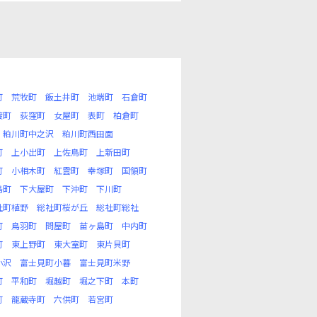
町
荒牧町
飯土井町
池端町
石倉町
渡町
荻窪町
女屋町
表町
柏倉町
粕川町中之沢
粕川町西田面
町
上小出町
上佐鳥町
上新田町
町
小相木町
紅雲町
幸塚町
国領町
島町
下大屋町
下沖町
下川町
社町植野
総社町桜が丘
総社町総社
町
鳥羽町
問屋町
苗ヶ島町
中内町
町
東上野町
東大室町
東片貝町
小沢
富士見町小暮
富士見町米野
町
平和町
堀越町
堀之下町
本町
町
龍蔵寺町
六供町
若宮町