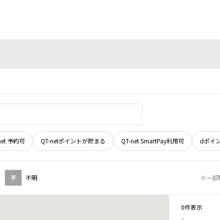
net 予約可
QT-netポイントが貯まる
QT-net SmartPay利用可
dポイ
不
不明
※一部
0件表示
1