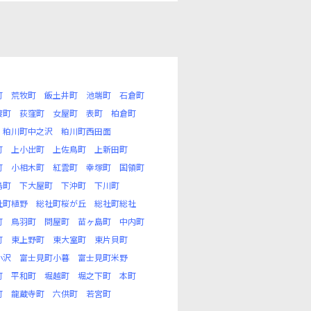
町
荒牧町
飯土井町
池端町
石倉町
渡町
荻窪町
女屋町
表町
柏倉町
粕川町中之沢
粕川町西田面
町
上小出町
上佐鳥町
上新田町
町
小相木町
紅雲町
幸塚町
国領町
島町
下大屋町
下沖町
下川町
社町植野
総社町桜が丘
総社町総社
町
鳥羽町
問屋町
苗ヶ島町
中内町
町
東上野町
東大室町
東片貝町
小沢
富士見町小暮
富士見町米野
町
平和町
堀越町
堀之下町
本町
町
龍蔵寺町
六供町
若宮町