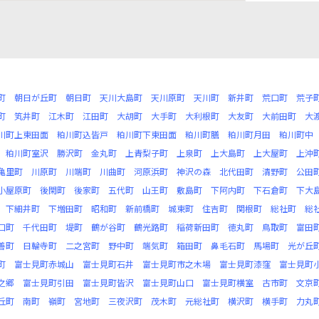
町
朝日が丘町
朝日町
天川大島町
天川原町
天川町
新井町
荒口町
荒子
町
笂井町
江木町
江田町
大胡町
大手町
大利根町
大友町
大前田町
大
川町上東田面
粕川町込皆戸
粕川町下東田面
粕川町膳
粕川町月田
粕川町中
粕川町室沢
勝沢町
金丸町
上青梨子町
上泉町
上大島町
上大屋町
上沖
亀里町
川原町
川端町
川曲町
河原浜町
神沢の森
北代田町
清野町
公田
小屋原町
後閑町
後家町
五代町
山王町
敷島町
下阿内町
下石倉町
下大
下細井町
下増田町
昭和町
新前橋町
城東町
住吉町
関根町
総社町
総
口町
千代田町
堤町
鶴が谷町
鶴光路町
稲荷新田町
徳丸町
鳥取町
富田
善町
日輪寺町
二之宮町
野中町
端気町
箱田町
鼻毛石町
馬場町
光が丘
町
富士見町赤城山
富士見町石井
富士見町市之木場
富士見町漆窪
富士見町
之郷
富士見町引田
富士見町皆沢
富士見町山口
富士見町横室
古市町
文京
丘町
南町
嶺町
宮地町
三夜沢町
茂木町
元総社町
横沢町
横手町
力丸