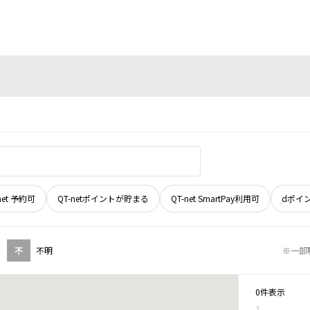
net 予約可
QT-netポイントが貯まる
QT-net SmartPay利用可
dポイ
不
不明
※一部
0件表示
1