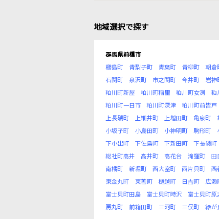
地域選択で探す
群馬県前橋市
橳島町
青梨子町
青葉町
青柳町
朝倉
石関町
泉沢町
市之関町
今井町
岩神
粕川町新屋
粕川町稲里
粕川町女渕
粕
粕川町一日市
粕川町深津
粕川町前皆戸
上長磯町
上細井町
上増田町
亀泉町
小坂子町
小島田町
小神明町
駒形町
下小出町
下佐鳥町
下新田町
下長磯町
総社町高井
高井町
高花台
滝窪町
田
南橘町
新堀町
西大室町
西片貝町
西
東金丸町
東善町
樋越町
日吉町
広瀬
富士見町田島
富士見町時沢
富士見町原
房丸町
前箱田町
三河町
三俣町
緑が