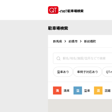
駐車場検索
駐車場検索
群馬県
前橋市
新前橋町
空車あり
車椅子対応あり
QT-
満
満車
空
空車
混
混雑