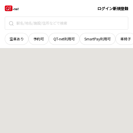
群馬県
前橋市
日吉町
地域選択で探す
ログイン
新規登録
空車あり
予約可
QT-net利用可
SmartPay利用可
車椅子