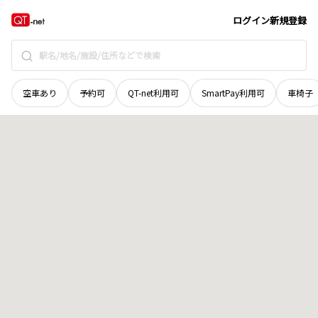
群馬県
前橋市
河原浜町
地域選択で探す
ログイン
新規登録
空車あり
予約可
QT-net利用可
SmartPay利用可
車椅子