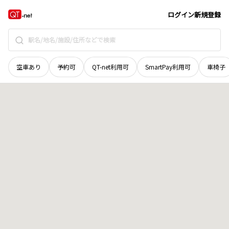
群馬県
前橋市
若宮町
地域選択で探す
ログイン
新規登録
空車あり
予約可
QT-net利用可
SmartPay利用可
車椅子