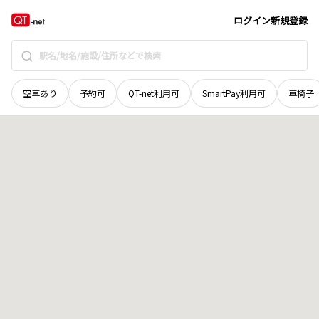
群馬県
前橋市
鶴が谷町
地域選択で探す
ログイン
新規登録
空車あり
予約可
QT-net利用可
SmartPay利用可
車椅子