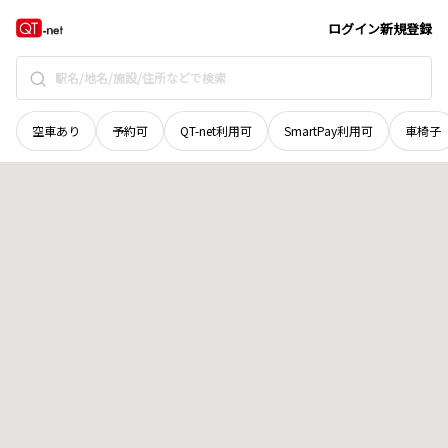
群馬県
北群馬郡榛東村
大字広馬場
地域選択で探す
ログイン
新規登録
空車あり
予約可
QT-net利用可
SmartPay利用可
車椅子