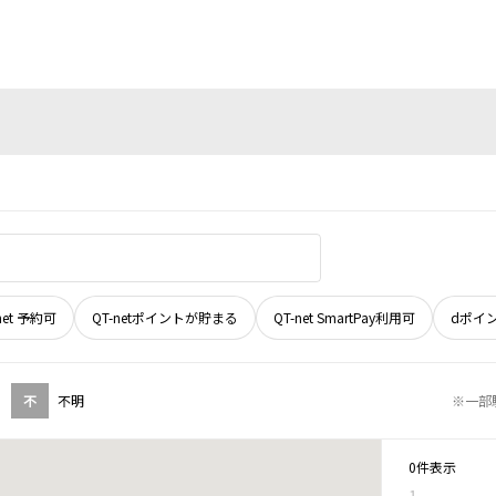
net 予約可
QT-netポイントが貯まる
QT-net SmartPay利用可
dポイ
不
不明
※一部
0件表示
1