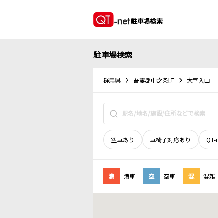
駐車場検索
駐車場検索
群馬県
吾妻郡中之条町
大字入山
空車あり
車椅子対応あり
QT-
満
満車
空
空車
混
混雑