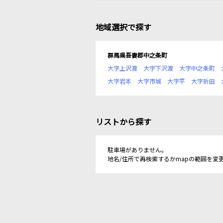
地域選択で探す
群馬県吾妻郡中之条町
大字上沢渡
大字下沢渡
大字中之条町
大字岩本
大字市城
大字平
大字折田
リストから探す
駐車場がありません。
地名/住所で再検索するかmapの範囲を変