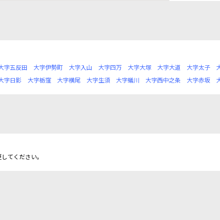
大字五反田
大字伊勢町
大字入山
大字四万
大字大塚
大字大道
大字太子
大字日影
大字栃窪
大字横尾
大字生須
大字蟻川
大字西中之条
大字赤坂
更してください。