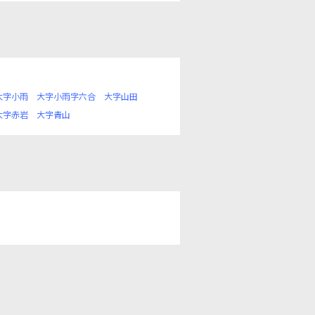
大字小雨
大字小雨字六合
大字山田
大字赤岩
大字青山