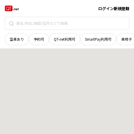
群馬県
吾妻郡東吾妻町
大字三島
地域選択で探す
ログイン
新規登録
空車あり
予約可
QT-net利用可
SmartPay利用可
車椅子