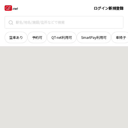
群馬県
多野郡神流町
大字青梨
地域選択で探す
ログイン
新規登録
空車あり
予約可
QT-net利用可
SmartPay利用可
車椅子