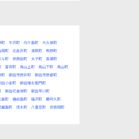
野町
牛沢町
内ケ島町
大久保町
亀岡町
北金井町
清原町
熊野町
バル町
世良田町
太子町
高瀬町
町
富若町
鳥山上町
鳥山下町
鳥山町
市町
新田市野井町
新田市野倉町
新田小金町
新田権右衛門町
町
新田花香塚町
新田早川町
矢島町
備前島町
福沢町
藤阿久町
武蔵島町
茂木町
八重笠町
安良岡町