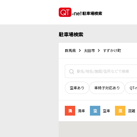
駐車場検索
駐車場検索
群馬県
太田市
すずかけ町
空車あり
車椅子対応あり
QT-
満
満車
空
空車
混
混雑