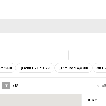
net 予約可
QT-netポイントが貯まる
QT-net SmartPay利用可
dポイ
不
不明
※一部
0件表示
1