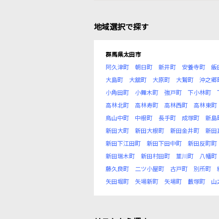
地域選択で探す
群馬県太田市
阿久津町
朝日町
新井町
安養寺町
飯
大島町
大舘町
大原町
大鷲町
沖之郷
小角田町
小舞木町
強戸町
下小林町
高林北町
高林寿町
高林西町
高林東町
鳥山中町
中根町
長手町
成塚町
新島
新田大町
新田大根町
新田金井町
新田
新田下江田町
新田下田中町
新田反町町
新田瑞木町
新田村田町
韮川町
八幡町
藤久良町
二ツ小屋町
古戸町
別所町
矢田堀町
矢場新町
矢場町
藪塚町
山