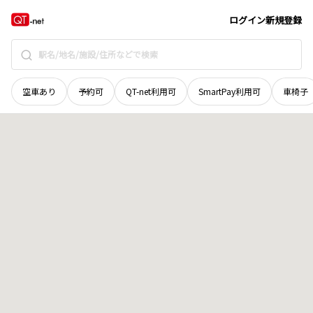
群馬県
太田市
押切町
地域選択で探す
ログイン
新規登録
空車あり
予約可
QT-net利用可
SmartPay利用可
車椅子