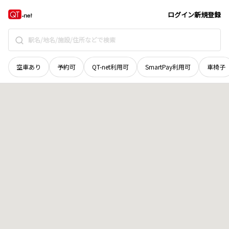
群馬県
太田市
新井町
地域選択で探す
ログイン
新規登録
空車あり
予約可
QT-net利用可
SmartPay利用可
車椅子