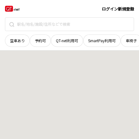
群馬県
太田市
新野町
地域選択で探す
ログイン
新規登録
空車あり
予約可
QT-net利用可
SmartPay利用可
車椅子