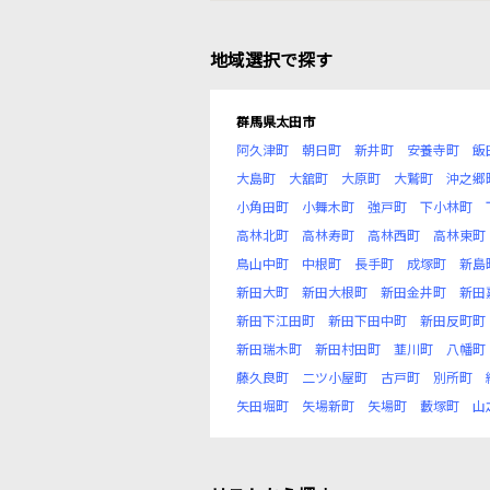
地域選択で探す
群馬県太田市
阿久津町
朝日町
新井町
安養寺町
飯
大島町
大舘町
大原町
大鷲町
沖之郷
小角田町
小舞木町
強戸町
下小林町
高林北町
高林寿町
高林西町
高林東町
鳥山中町
中根町
長手町
成塚町
新島
新田大町
新田大根町
新田金井町
新田
新田下江田町
新田下田中町
新田反町町
新田瑞木町
新田村田町
韮川町
八幡町
藤久良町
二ツ小屋町
古戸町
別所町
矢田堀町
矢場新町
矢場町
藪塚町
山