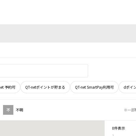
net 予約可
QT-netポイントが貯まる
QT-net SmartPay利用可
dポイ
不
不明
※一部
0件表示
1