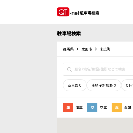
駐車場検索
駐車場検索
群馬県
太田市
末広町
空車あり
車椅子対応あり
QT-
満
満車
空
空車
混
混雑