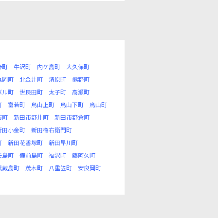
野町
牛沢町
内ケ島町
大久保町
亀岡町
北金井町
清原町
熊野町
バル町
世良田町
太子町
高瀬町
町
富若町
鳥山上町
鳥山下町
鳥山町
市町
新田市野井町
新田市野倉町
新田小金町
新田権右衛門町
町
新田花香塚町
新田早川町
矢島町
備前島町
福沢町
藤阿久町
武蔵島町
茂木町
八重笠町
安良岡町