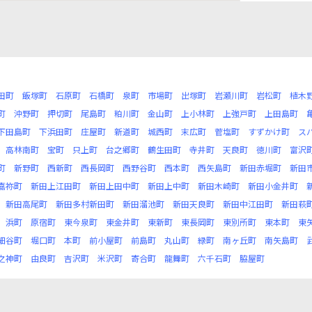
田町
飯塚町
石原町
石橋町
泉町
市場町
出塚町
岩瀬川町
岩松町
植木
町
沖野町
押切町
尾島町
粕川町
金山町
上小林町
上強戸町
上田島町
下田島町
下浜田町
庄屋町
新道町
城西町
末広町
菅塩町
すずかけ町
ス
高林南町
宝町
只上町
台之郷町
鶴生田町
寺井町
天良町
徳川町
富沢
町
新野町
西新町
西長岡町
西野谷町
西本町
西矢島町
新田赤堀町
新田
嘉祢町
新田上江田町
新田上田中町
新田上中町
新田木崎町
新田小金井町
新田高尾町
新田多村新田町
新田溜池町
新田天良町
新田中江田町
新田萩
浜町
原宿町
東今泉町
東金井町
東新町
東長岡町
東別所町
東本町
東
細谷町
堀口町
本町
前小屋町
前島町
丸山町
緑町
南ヶ丘町
南矢島町
之神町
由良町
吉沢町
米沢町
寄合町
龍舞町
六千石町
脇屋町