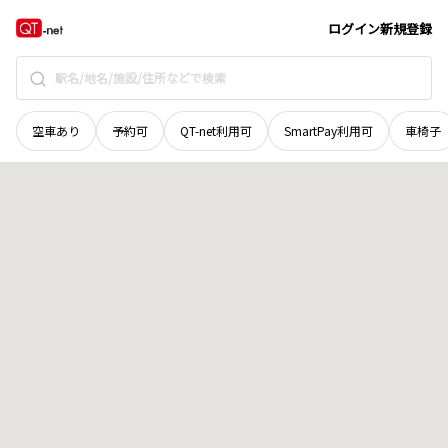
群馬県
太田市
矢場新町
地域選択で探す
ログイン
新規登録
空車あり
予約可
QT-net利用可
SmartPay利用可
車椅子