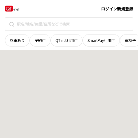
群馬県
太田市
鳥山上町
地域選択で探す
ログイン
新規登録
空車あり
予約可
QT-net利用可
SmartPay利用可
車椅子