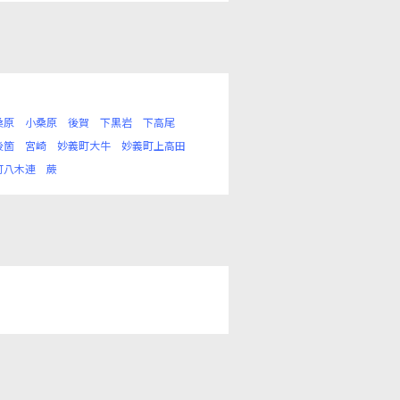
桑原
小桑原
後賀
下黒岩
下高尾
後箇
宮崎
妙義町大牛
妙義町上高田
町八木連
蕨