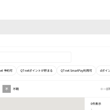
net 予約可
QT-netポイントが貯まる
QT-net SmartPay利用可
dポイ
不
不明
※一部
0件表示
1