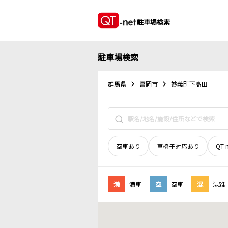
駐車場検索
駐車場検索
群馬県
富岡市
妙義町下高田
空車あり
車椅子対応あり
QT-
満
満車
空
空車
混
混雑