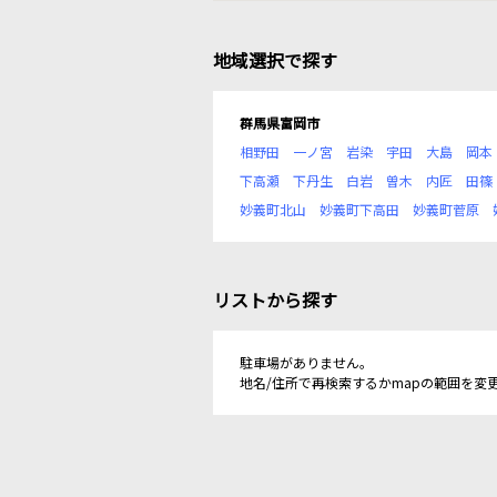
地域選択で探す
群馬県富岡市
相野田
一ノ宮
岩染
宇田
大島
岡本
下高瀬
下丹生
白岩
曽木
内匠
田篠
妙義町北山
妙義町下高田
妙義町菅原
リストから探す
駐車場がありません。
地名/住所で再検索するかmapの範囲を変