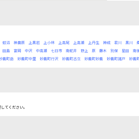
蚊沼
神農原
上黒岩
上小林
上高尾
上高瀬
上丹生
神成
君川
黒川
田島
富岡
中沢
中高瀬
七日市
南蛇井
野上
原
藤木
別保
星田
南
妙義町岳
妙義町中里
妙義町行沢
妙義町古立
妙義町妙義
妙義町諸戸
妙義
更してください。