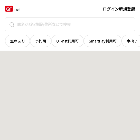
群馬県
富岡市
妙義町北山
地域選択で探す
ログイン
新規登録
空車あり
予約可
QT-net利用可
SmartPay利用可
車椅子