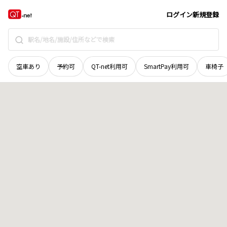
群馬県
富岡市
宮崎
地域選択で探す
ログイン
新規登録
空車あり
予約可
QT-net利用可
SmartPay利用可
車椅子