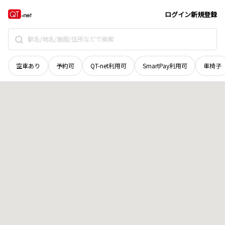
群馬県
富岡市
星田
地域選択で探す
ログイン
新規登録
空車あり
予約可
QT-net利用可
SmartPay利用可
車椅子