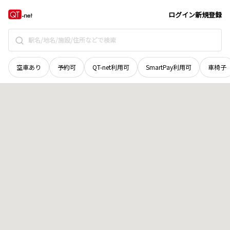
群馬県
富岡市
神成
地域選択で探す
ログイン
新規登録
空車あり
予約可
QT-net利用可
SmartPay利用可
車椅子