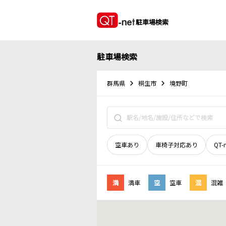
駐車場検索
駐車場検索
群馬県
桐生市
境野町
空車あり
車椅子対応あり
QT-
満
満車
空
空車
混
混雑