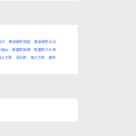
田沢
黒保根町宿廻
黒保根町水沼
赤城山
新里町板橋
新里町大久保
西久方町
浜松町
東久方町
菱町