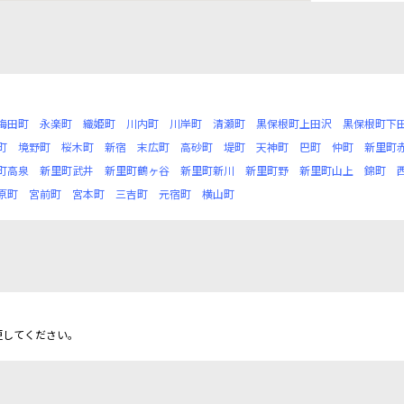
梅田町
永楽町
織姫町
川内町
川岸町
清瀬町
黒保根町上田沢
黒保根町下
町
境野町
桜木町
新宿
末広町
高砂町
堤町
天神町
巴町
仲町
新里町
町高泉
新里町武井
新里町鶴ヶ谷
新里町新川
新里町野
新里町山上
錦町
原町
宮前町
宮本町
三吉町
元宿町
横山町
更してください。