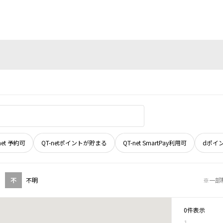
net 予約可
QT-netポイントが貯まる
QT-net SmartPay利用可
dポイ
不
不明
※一部
0件表示
1