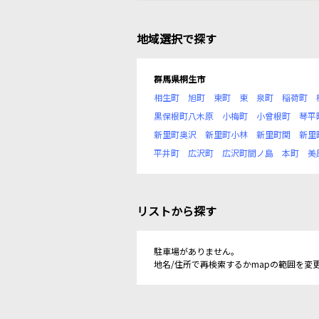
地域選択で探す
群馬県桐生市
相生町
旭町
東町
東
泉町
稲荷町
黒保根町八木原
小梅町
小曾根町
琴平
新里町奥沢
新里町小林
新里町関
新里
平井町
広沢町
広沢町間ノ島
本町
美
リストから探す
駐車場がありません。
地名/住所で再検索するかmapの範囲を変