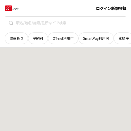
群馬県
桐生市
新里町武井
地域選択で探す
ログイン
新規登録
空車あり
予約可
QT-net利用可
SmartPay利用可
車椅子