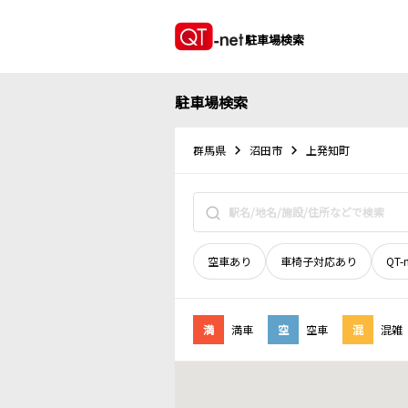
駐車場検索
駐車場検索
群馬県
沼田市
上発知町
空車あり
車椅子対応あり
QT-
満
満車
空
空車
混
混雑