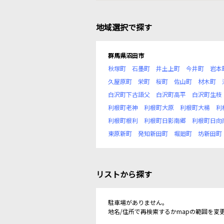
地域選択で探す
群馬県沼田市
秋塚町
石墨町
井土上町
今井町
岩本
久屋原町
栄町
桜町
佐山町
材木町
白沢町下古語父
白沢町高平
白沢町生枝
利根町老神
利根町大原
利根町大楊
利
利根町根利
利根町日影南郷
利根町日向
東原新町
発知新田町
堀廻町
坊新田町
リストから探す
駐車場がありません。
地名/住所で再検索するかmapの範囲を変