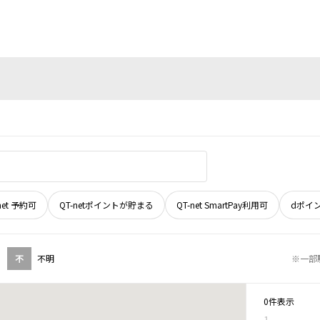
net 予約可
QT-netポイントが貯まる
QT-net SmartPay利用可
dポイ
不
不明
※一部
0件表示
1