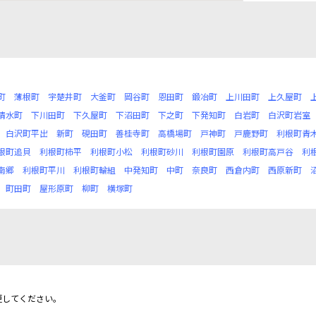
町
薄根町
宇楚井町
大釜町
岡谷町
恩田町
鍛冶町
上川田町
上久屋町
清水町
下川田町
下久屋町
下沼田町
下之町
下発知町
白岩町
白沢町岩室
白沢町平出
新町
硯田町
善桂寺町
高橋場町
戸神町
戸鹿野町
利根町青
根町追貝
利根町柿平
利根町小松
利根町砂川
利根町園原
利根町高戸谷
利
南郷
利根町平川
利根町輪組
中発知町
中町
奈良町
西倉内町
西原新町
町田町
屋形原町
柳町
横塚町
更してください。