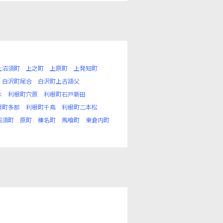
上沼須町
上之町
上原町
上発知町
白沢町尾合
白沢町上古語父
木
利根町穴原
利根町石戸新田
根町多那
利根町千鳥
利根町二本松
沼須町
原町
榛名町
馬喰町
東倉内町