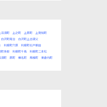
上沼須町
上之町
上原町
上発知町
白沢町尾合
白沢町上古語父
木
利根町穴原
利根町石戸新田
根町多那
利根町千鳥
利根町二本松
沼須町
原町
榛名町
馬喰町
東倉内町