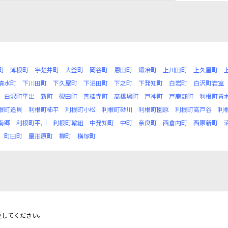
町
薄根町
宇楚井町
大釜町
岡谷町
恩田町
鍛冶町
上川田町
上久屋町
清水町
下川田町
下久屋町
下沼田町
下之町
下発知町
白岩町
白沢町岩室
白沢町平出
新町
硯田町
善桂寺町
高橋場町
戸神町
戸鹿野町
利根町青
根町追貝
利根町柿平
利根町小松
利根町砂川
利根町園原
利根町高戸谷
利
南郷
利根町平川
利根町輪組
中発知町
中町
奈良町
西倉内町
西原新町
町田町
屋形原町
柳町
横塚町
更してください。