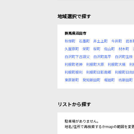
地域選択で探す
群馬県沼田市
秋塚町
石墨町
井土上町
今井町
岩本
久屋原町
栄町
桜町
佐山町
材木町
白沢町下古語父
白沢町高平
白沢町生枝
利根町老神
利根町大原
利根町大楊
利
利根町根利
利根町日影南郷
利根町日向
東原新町
発知新田町
堀廻町
坊新田町
リストから探す
駐車場がありません。
地名/住所で再検索するかmapの範囲を変