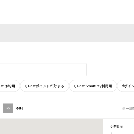
net 予約可
QT-netポイントが貯まる
QT-net SmartPay利用可
dポイ
不
不明
※一部
0件表示
1