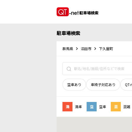
駐車場検索
駐車場検索
群馬県
沼田市
下久屋町
空車あり
車椅子対応あり
QT-
満
満車
空
空車
混
混雑