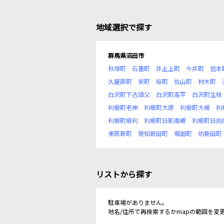
地域選択で探す
群馬県沼田市
秋塚町
石墨町
井土上町
今井町
岩本
久屋原町
栄町
桜町
佐山町
材木町
白沢町下古語父
白沢町高平
白沢町生枝
利根町老神
利根町大原
利根町大楊
利
利根町根利
利根町日影南郷
利根町日向
東原新町
発知新田町
堀廻町
坊新田町
リストから探す
駐車場がありません。
地名/住所で再検索するかmapの範囲を変