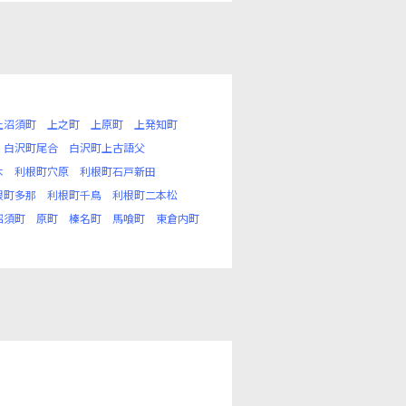
上沼須町
上之町
上原町
上発知町
白沢町尾合
白沢町上古語父
木
利根町穴原
利根町石戸新田
根町多那
利根町千鳥
利根町二本松
沼須町
原町
榛名町
馬喰町
東倉内町