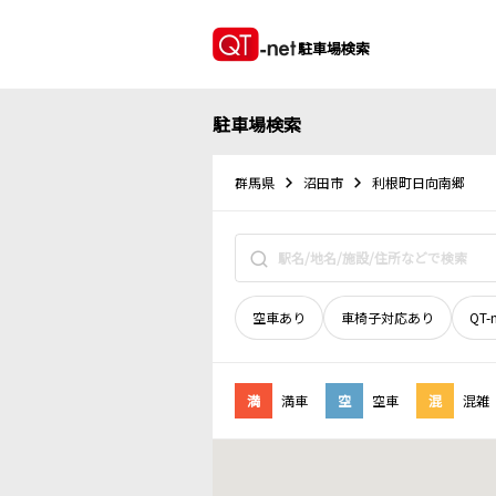
駐車場検索
駐車場検索
群馬県
沼田市
利根町日向南郷
空車あり
車椅子対応あり
QT-
満
満車
空
空車
混
混雑