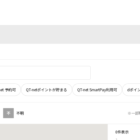
net 予約可
QT-netポイントが貯まる
QT-net SmartPay利用可
dポイ
不
不明
※一部
0件表示
1