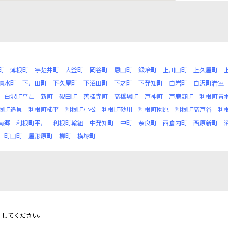
町
薄根町
宇楚井町
大釜町
岡谷町
恩田町
鍛冶町
上川田町
上久屋町
清水町
下川田町
下久屋町
下沼田町
下之町
下発知町
白岩町
白沢町岩室
白沢町平出
新町
硯田町
善桂寺町
高橋場町
戸神町
戸鹿野町
利根町青
根町追貝
利根町柿平
利根町小松
利根町砂川
利根町園原
利根町高戸谷
利
南郷
利根町平川
利根町輪組
中発知町
中町
奈良町
西倉内町
西原新町
町田町
屋形原町
柳町
横塚町
更してください。