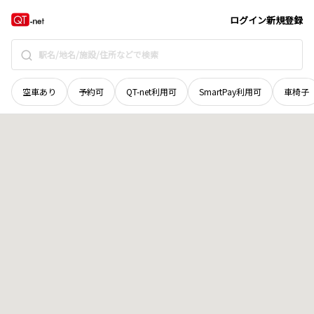
群馬県
沼田市
町田町
地域選択で探す
ログイン
新規登録
空車あり
予約可
QT-net利用可
SmartPay利用可
車椅子