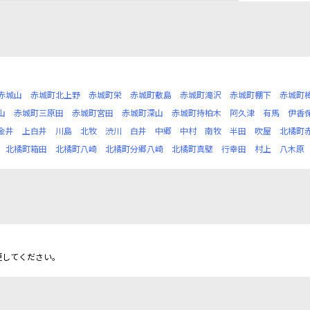
赤城山
赤城町北上野
赤城町栄
赤城町敷島
赤城町滝沢
赤城町棚下
赤城町
山
赤城町三原田
赤城町宮田
赤城町深山
赤城町持柏木
阿久津
有馬
伊香
金井
上白井
川島
北牧
渋川
白井
中郷
中村
南牧
半田
吹屋
北橘町
北橘町箱田
北橘町八崎
北橘町分郷八崎
北橘町真壁
行幸田
村上
八木原
更してください。