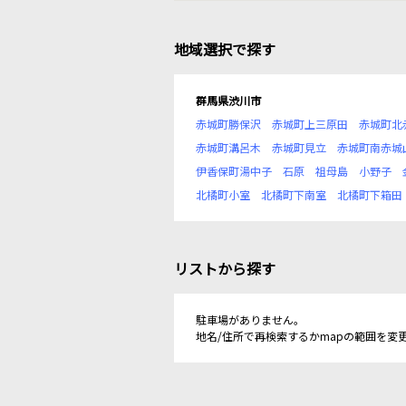
地域選択で探す
群馬県渋川市
赤城町勝保沢
赤城町上三原田
赤城町北
赤城町溝呂木
赤城町見立
赤城町南赤城
伊香保町湯中子
石原
祖母島
小野子
北橘町小室
北橘町下南室
北橘町下箱田
リストから探す
駐車場がありません。
地名/住所で再検索するかmapの範囲を変