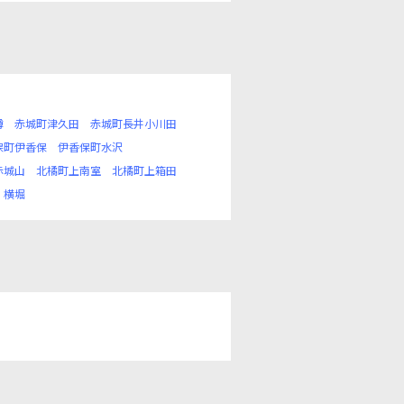
樽
赤城町津久田
赤城町長井小川田
保町伊香保
伊香保町水沢
赤城山
北橘町上南室
北橘町上箱田
横堀