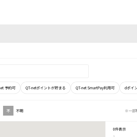
net 予約可
QT-netポイントが貯まる
QT-net SmartPay利用可
dポイ
不
不明
※一部
0件表示
1