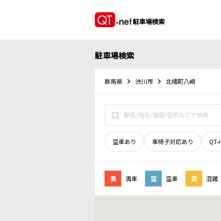
駐車場検索
駐車場検索
群馬県
渋川市
北橘町八崎
空車あり
車椅子対応あり
QT-
満
満車
空
空車
混
混雑