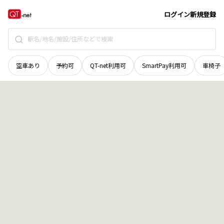
群馬県
渋川市
北橘町赤城山
地域選択で探す
ログイン
新規登録
空車あり
予約可
QT-net利用可
SmartPay利用可
車椅子