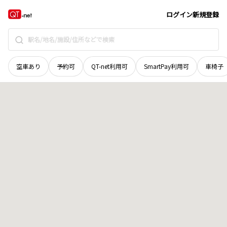
群馬県
渋川市
小野子
地域選択で探す
ログイン
新規登録
空車あり
予約可
QT-net利用可
SmartPay利用可
車椅子