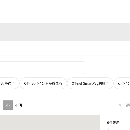
net 予約可
QT-netポイントが貯まる
QT-net SmartPay利用可
dポイ
不
不明
※一部
0件表示
1