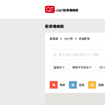
駐車場検索
駐車場検索
群馬県
渋川市
赤城町栄
空車あり
車椅子対応あり
QT-
満
満車
空
空車
混
混雑