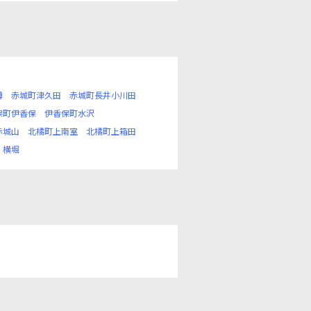
樽
赤城町津久田
赤城町長井小川田
保町伊香保
伊香保町水沢
赤城山
北橘町上南室
北橘町上箱田
横堀