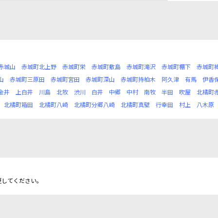
赤城山
赤城町北上野
赤城町栄
赤城町敷島
赤城町滝沢
赤城町棚下
赤城町
山
赤城町三原田
赤城町宮田
赤城町深山
赤城町持柏木
阿久津
有馬
伊香
金井
上白井
川島
北牧
渋川
白井
中郷
中村
南牧
半田
吹屋
北橘町
北橘町箱田
北橘町八崎
北橘町分郷八崎
北橘町真壁
行幸田
村上
八木原
更してください。