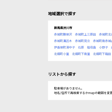
地域選択で探す
群馬県渋川市
赤城町勝保沢
赤城町上三原田
赤城町北
赤城町溝呂木
赤城町見立
赤城町南赤城
伊香保町湯中子
石原
祖母島
小野子
北橘町小室
北橘町下南室
北橘町下箱田
リストから探す
駐車場がありません。
地名/住所で再検索するかmapの範囲を変