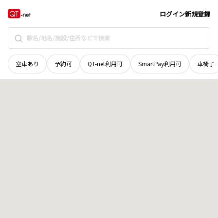
群馬県
渋川市
赤城町津久田
地域選択で探す
ログイン
新規登録
空車あり
予約可
QT-net利用可
SmartPay利用可
車椅子