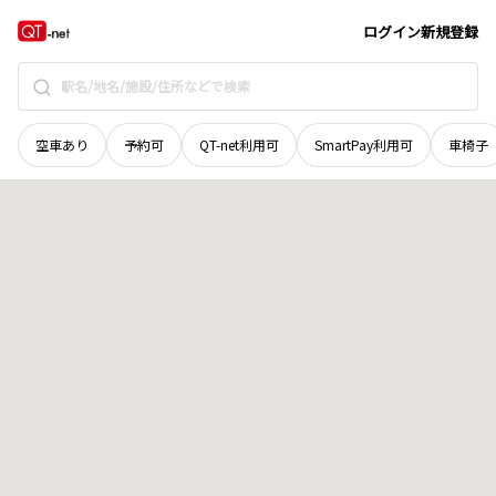
群馬県
甘楽郡下仁田町
大字川井
地域選択で探す
ログイン
新規登録
空車あり
予約可
QT-net利用可
SmartPay利用可
車椅子