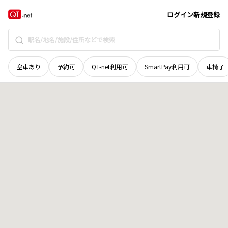
群馬県
甘楽郡下仁田町
大字東野牧
地域選択で探す
ログイン
新規登録
空車あり
予約可
QT-net利用可
SmartPay利用可
車椅子