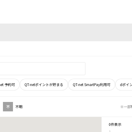
net 予約可
QT-netポイントが貯まる
QT-net SmartPay利用可
dポイ
不
不明
※一部
0件表示
1