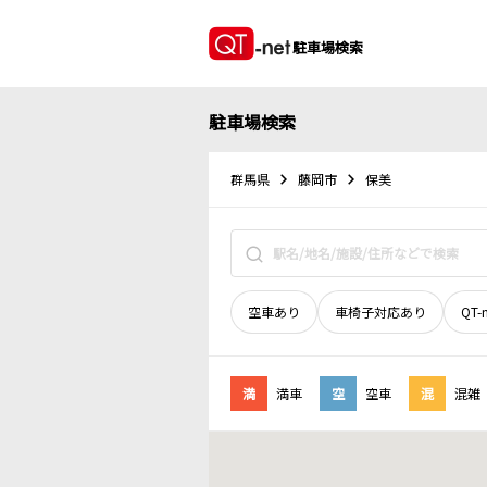
駐車場検索
駐車場検索
群馬県
藤岡市
保美
空車あり
車椅子対応あり
QT-
満
満車
空
空車
混
混雑