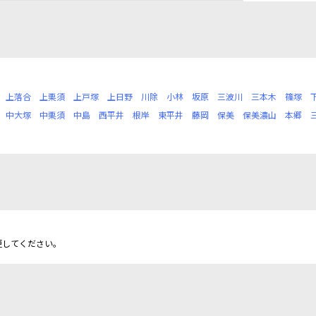
上落合
上栗須
上戸塚
上日野
川除
小林
坂原
三波川
三本木
篠塚
中大塚
中栗須
中島
西平井
根岸
東平井
藤岡
保美
保美濃山
本郷
更してください。