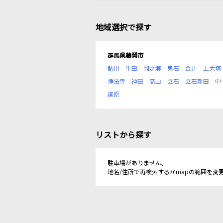
地域選択で探す
群馬県藤岡市
鮎川
牛田
岡之郷
鬼石
金井
上大塚
浄法寺
神田
高山
立石
立石新田
中
譲原
リストから探す
駐車場がありません。
地名/住所で再検索するかmapの範囲を変