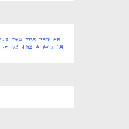
下大塚
下栗須
下戸塚
下日野
白石
三ツ木
緑埜
本動堂
森
森新田
矢場