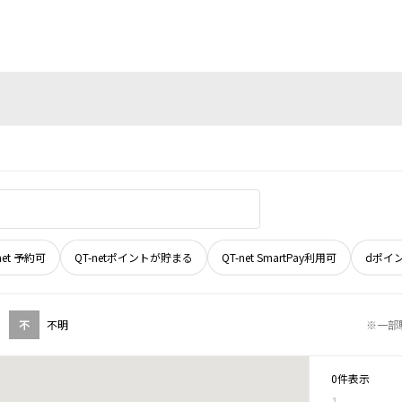
net 予約可
QT-netポイントが貯まる
QT-net SmartPay利用可
dポイ
不
不明
※一部
0件表示
1