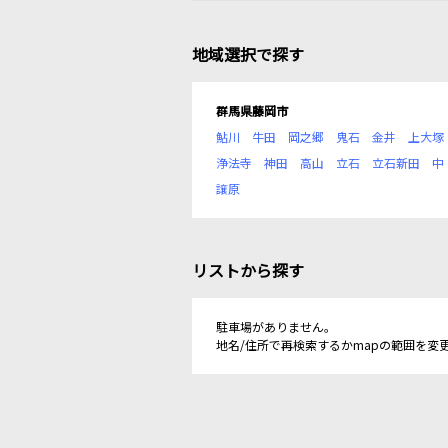
地域選択で探す
群馬県藤岡市
鮎川
牛田
岡之郷
鬼石
金井
上大塚
浄法寺
神田
高山
立石
立石新田
中
譲原
リストから探す
駐車場がありません。
地名/住所で再検索するかmapの範囲を変