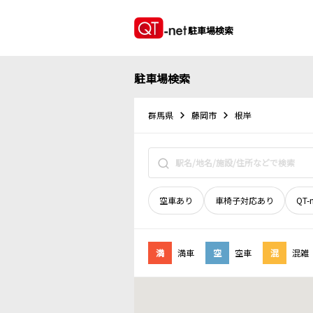
駐車場検索
駐車場検索
群馬県
藤岡市
根岸
空車あり
車椅子対応あり
QT-
満
満車
空
空車
混
混雑