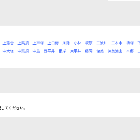
上落合
上栗須
上戸塚
上日野
川除
小林
坂原
三波川
三本木
篠塚
中大塚
中栗須
中島
西平井
根岸
東平井
藤岡
保美
保美濃山
本郷
更してください。