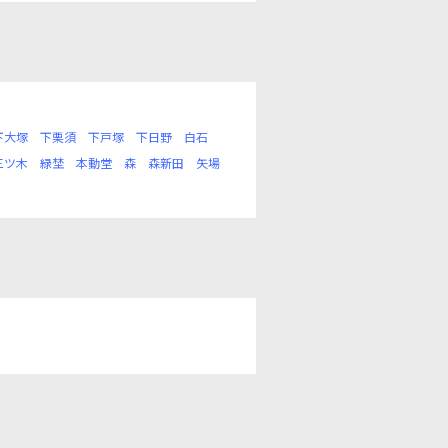
下大塚
下栗須
下戸塚
下日野
白石
三ツ木
緑埜
本動堂
森
森新田
矢場