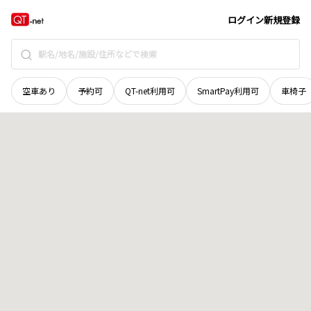
群馬県
藤岡市
篠塚
地域選択で探す
ログイン
新規登録
空車あり
予約可
QT-net利用可
SmartPay利用可
車椅子