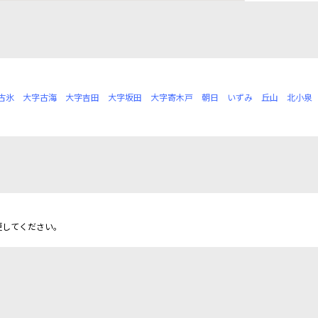
古氷
大字古海
大字吉田
大字坂田
大字寄木戸
朝日
いずみ
丘山
北小泉
更してください。