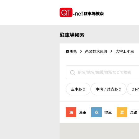
駐車場検索
駐車場検索
群馬県
邑楽郡大泉町
大字上小泉
空車あり
車椅子対応あり
QT-
満
満車
空
空車
混
混雑