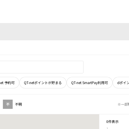
net 予約可
QT-netポイントが貯まる
QT-net SmartPay利用可
dポイ
不
不明
※一部
0件表示
1