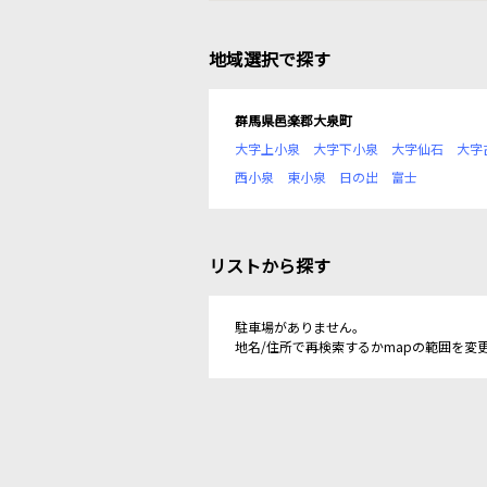
地域選択で探す
群馬県邑楽郡大泉町
大字上小泉
大字下小泉
大字仙石
大字
西小泉
東小泉
日の出
富士
リストから探す
駐車場がありません。
地名/住所で再検索するかmapの範囲を変