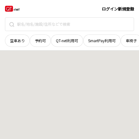
群馬県
邑楽郡邑楽町
大字鶉
地域選択で探す
ログイン
新規登録
空車あり
予約可
QT-net利用可
SmartPay利用可
車椅子