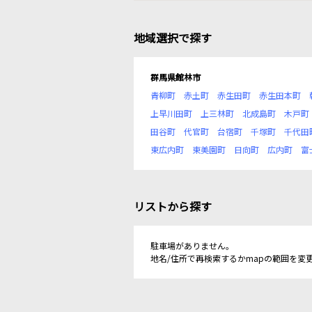
地域選択で探す
群馬県館林市
青柳町
赤土町
赤生田町
赤生田本町
上早川田町
上三林町
北成島町
木戸町
田谷町
代官町
台宿町
千塚町
千代田
東広内町
東美園町
日向町
広内町
富
リストから探す
駐車場がありません。
地名/住所で再検索するかmapの範囲を変