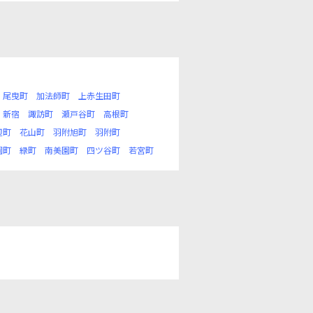
尾曳町
加法師町
上赤生田町
新宿
諏訪町
瀬戸谷町
高根町
辺町
花山町
羽附旭町
羽附町
園町
緑町
南美園町
四ツ谷町
若宮町