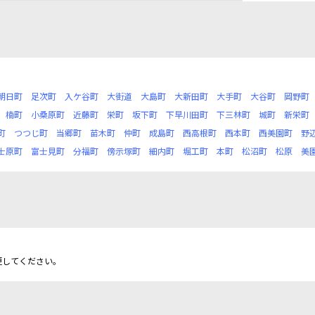
朝日町
足次町
入ケ谷町
大街道
大島町
大新田町
大手町
大谷町
岡野町
楠町
小桑原町
近藤町
栄町
坂下町
下早川田町
下三林町
城町
新栄町
町
つつじ町
当郷町
苗木町
仲町
成島町
西高根町
西本町
西美園町
野
士原町
富士見町
分福町
傍示塚町
細内町
堀工町
本町
松沼町
松原
美
更してください。