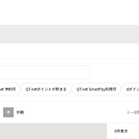
net 予約可
QT-netポイントが貯まる
QT-net SmartPay利用可
dポイ
不
不明
※一部
0件表示
1