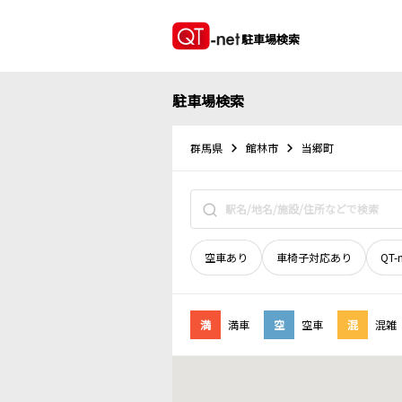
駐車場検索
駐車場検索
群馬県
館林市
当郷町
空車あり
車椅子対応あり
QT-
満
満車
空
空車
混
混雑