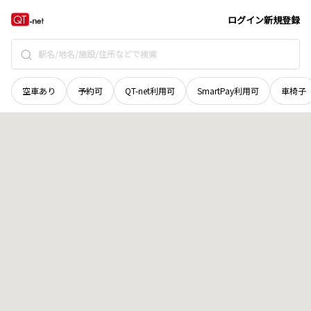
群馬県
館林市
朝日町
地域選択で探す
ログイン
新規登録
空車あり
予約可
QT-net利用可
SmartPay利用可
車椅子