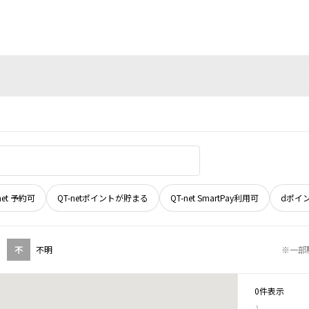
net 予約可
QT-netポイントが貯まる
QT-net SmartPay利用可
dポイ
不
不明
※一部
0件表示
1