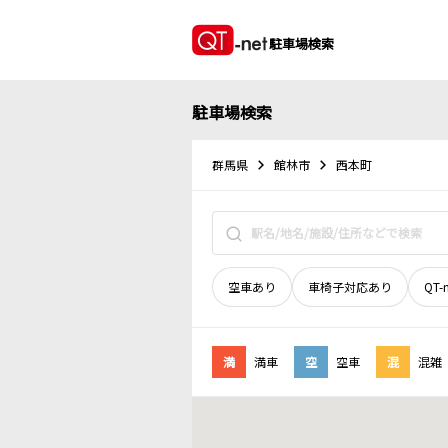
駐車場検索
駐車場検索
群馬県
館林市
西本町
空車あり
車椅子対応あり
QT-
満
満車
空
空車
混
混雑