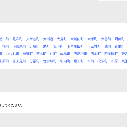
朝日町
足次町
入ケ谷町
大街道
大島町
大新田町
大手町
大谷町
岡野町
楠町
小桑原町
近藤町
栄町
坂下町
下早川田町
下三林町
城町
新栄町
町
つつじ町
当郷町
苗木町
仲町
成島町
西高根町
西本町
西美園町
野
士原町
富士見町
分福町
傍示塚町
細内町
堀工町
本町
松沼町
松原
美
更してください。