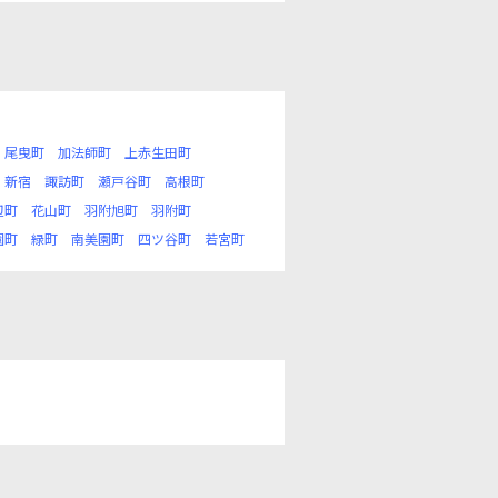
尾曳町
加法師町
上赤生田町
新宿
諏訪町
瀬戸谷町
高根町
辺町
花山町
羽附旭町
羽附町
園町
緑町
南美園町
四ツ谷町
若宮町