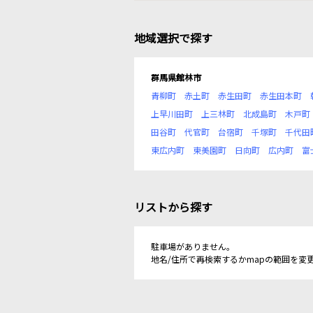
地域選択で探す
群馬県館林市
青柳町
赤土町
赤生田町
赤生田本町
上早川田町
上三林町
北成島町
木戸町
田谷町
代官町
台宿町
千塚町
千代田
東広内町
東美園町
日向町
広内町
富
リストから探す
駐車場がありません。
地名/住所で再検索するかmapの範囲を変