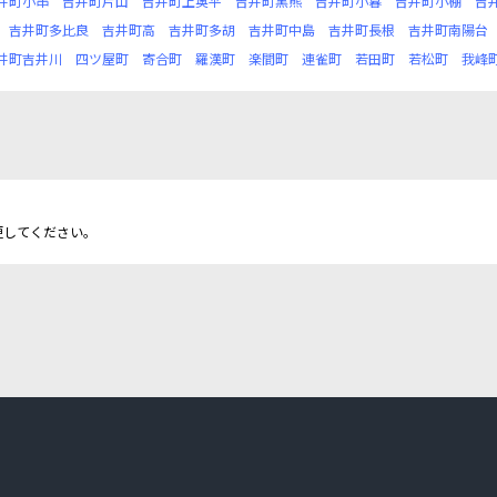
井町小串
吉井町片山
吉井町上奥平
吉井町黒熊
吉井町小暮
吉井町小棚
吉
吉井町多比良
吉井町高
吉井町多胡
吉井町中島
吉井町長根
吉井町南陽台
井町吉井川
四ツ屋町
寄合町
羅漢町
楽間町
連雀町
若田町
若松町
我峰
更してください。