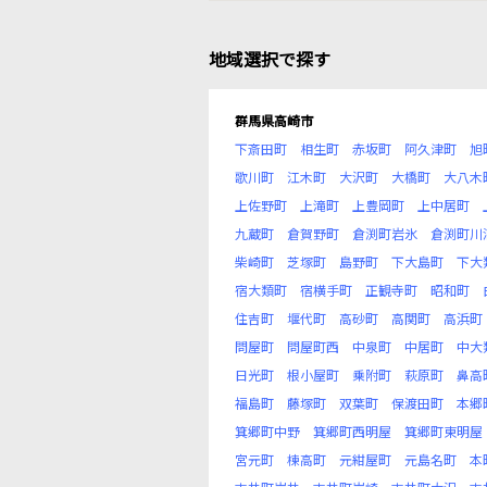
地域選択で探す
群馬県高崎市
下斎田町
相生町
赤坂町
阿久津町
旭
歌川町
江木町
大沢町
大橋町
大八木
上佐野町
上滝町
上豊岡町
上中居町
九蔵町
倉賀野町
倉渕町岩氷
倉渕町川
柴崎町
芝塚町
島野町
下大島町
下大
宿大類町
宿横手町
正観寺町
昭和町
住吉町
堰代町
高砂町
高関町
高浜町
問屋町
問屋町西
中泉町
中居町
中大
日光町
根小屋町
乗附町
萩原町
鼻高
福島町
藤塚町
双葉町
保渡田町
本郷
箕郷町中野
箕郷町西明屋
箕郷町東明屋
宮元町
棟高町
元紺屋町
元島名町
本