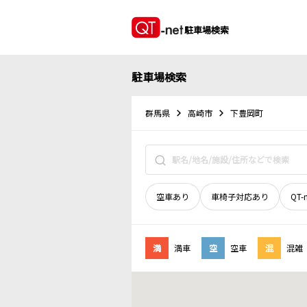
駐車場検索
駐車場検索
群馬県
高崎市
下豊岡町
空車あり
車椅子対応あり
QT-
満
満車
空
空車
混
混雑