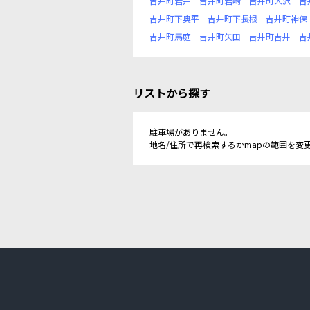
吉井町岩井
吉井町岩崎
吉井町大沢
吉
吉井町下奥平
吉井町下長根
吉井町神保
吉井町馬庭
吉井町矢田
吉井町吉井
吉
リストから探す
駐車場がありません。
地名/住所で再検索するかmapの範囲を変