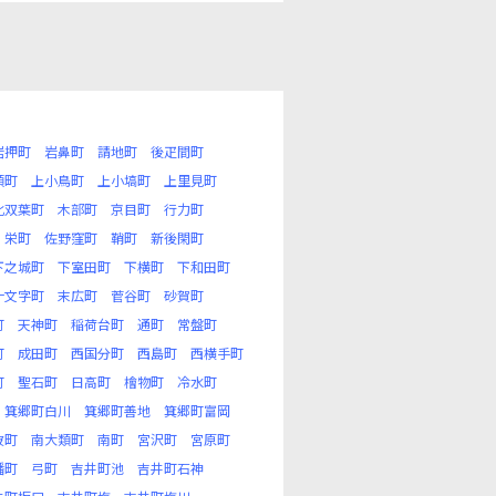
岩押町
岩鼻町
請地町
後疋間町
類町
上小鳥町
上小塙町
上里見町
北双葉町
木部町
京目町
行力町
栄町
佐野窪町
鞘町
新後閑町
下之城町
下室田町
下横町
下和田町
十文字町
末広町
菅谷町
砂賀町
町
天神町
稲荷台町
通町
常盤町
町
成田町
西国分町
西島町
西横手町
町
聖石町
日高町
檜物町
冷水町
箕郷町白川
箕郷町善地
箕郷町富岡
波町
南大類町
南町
宮沢町
宮原町
幡町
弓町
吉井町池
吉井町石神