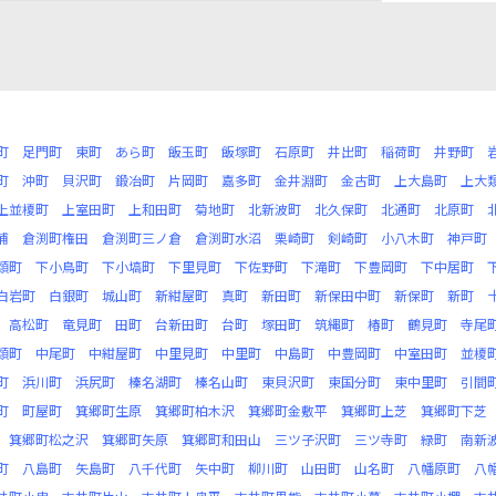
町
足門町
東町
あら町
飯玉町
飯塚町
石原町
井出町
稲荷町
井野町
町
沖町
貝沢町
鍛冶町
片岡町
嘉多町
金井淵町
金古町
上大島町
上大
上並榎町
上室田町
上和田町
菊地町
北新波町
北久保町
北通町
北原町
浦
倉渕町権田
倉渕町三ノ倉
倉渕町水沼
栗崎町
剣崎町
小八木町
神戸町
類町
下小鳥町
下小塙町
下里見町
下佐野町
下滝町
下豊岡町
下中居町
白岩町
白銀町
城山町
新紺屋町
真町
新田町
新保田中町
新保町
新町
高松町
竜見町
田町
台新田町
台町
塚田町
筑縄町
椿町
鶴見町
寺尾
類町
中尾町
中紺屋町
中里見町
中里町
中島町
中豊岡町
中室田町
並榎
町
浜川町
浜尻町
榛名湖町
榛名山町
東貝沢町
東国分町
東中里町
引間
町
町屋町
箕郷町生原
箕郷町柏木沢
箕郷町金敷平
箕郷町上芝
箕郷町下芝
箕郷町松之沢
箕郷町矢原
箕郷町和田山
三ツ子沢町
三ツ寺町
緑町
南新
町
八島町
矢島町
八千代町
矢中町
柳川町
山田町
山名町
八幡原町
八