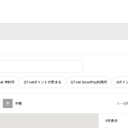
net 予約可
QT-netポイントが貯まる
QT-net SmartPay利用可
dポイ
不
不明
※一部
0件表示
1