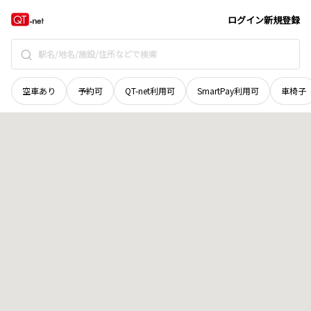
群馬県
高崎市
並榎町
地域選択で探す
ログイン
新規登録
空車あり
予約可
QT-net利用可
SmartPay利用可
車椅子