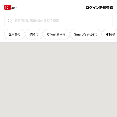
群馬県
高崎市
井出町
地域選択で探す
ログイン
新規登録
空車あり
予約可
QT-net利用可
SmartPay利用可
車椅子