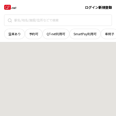
群馬県
高崎市
吉井町深沢
地域選択で探す
ログイン
新規登録
空車あり
予約可
QT-net利用可
SmartPay利用可
車椅子