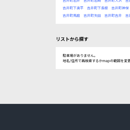
吉井町岩井
吉井町岩崎
吉井町大沢
吉
吉井町下奥平
吉井町下長根
吉井町神保
吉井町馬庭
吉井町矢田
吉井町吉井
吉
リストから探す
駐車場がありません。
地名/住所で再検索するかmapの範囲を変