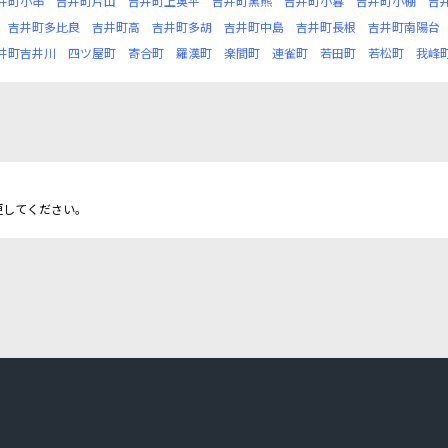
井町小串
吉井町片山
吉井町上奥平
吉井町黒熊
吉井町小暮
吉井町小棚
吉
吉井町多比良
吉井町高
吉井町多胡
吉井町中島
吉井町長根
吉井町南陽台
井町吉井川
四ツ屋町
寄合町
羅漢町
楽間町
連雀町
若田町
若松町
我峰
更してください。