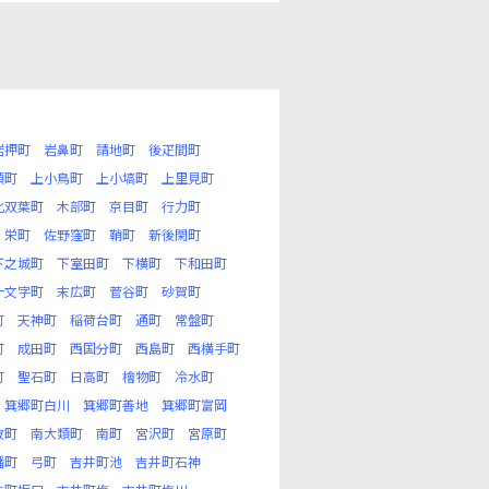
岩押町
岩鼻町
請地町
後疋間町
類町
上小鳥町
上小塙町
上里見町
北双葉町
木部町
京目町
行力町
栄町
佐野窪町
鞘町
新後閑町
下之城町
下室田町
下横町
下和田町
十文字町
末広町
菅谷町
砂賀町
町
天神町
稲荷台町
通町
常盤町
町
成田町
西国分町
西島町
西横手町
町
聖石町
日高町
檜物町
冷水町
箕郷町白川
箕郷町善地
箕郷町富岡
波町
南大類町
南町
宮沢町
宮原町
幡町
弓町
吉井町池
吉井町石神