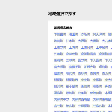
地域選択で探す
群馬県高崎市
下斎田町
相生町
赤坂町
阿久津町
旭
歌川町
江木町
大沢町
大橋町
大八木
上佐野町
上滝町
上豊岡町
上中居町
九蔵町
倉賀野町
倉渕町岩氷
倉渕町川
柴崎町
芝塚町
島野町
下大島町
下大
宿大類町
宿横手町
正観寺町
昭和町
住吉町
堰代町
高砂町
高関町
高浜町
問屋町
問屋町西
中泉町
中居町
中大
日光町
根小屋町
乗附町
萩原町
鼻高
福島町
藤塚町
双葉町
保渡田町
本郷
箕郷町中野
箕郷町西明屋
箕郷町東明屋
宮元町
棟高町
元紺屋町
元島名町
本