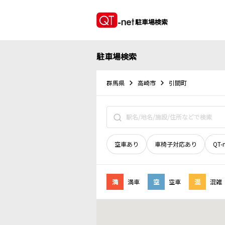
駐車場検索
駐車場検索
群馬県
高崎市
引間町
空車あり
車椅子対応あり
QT-
満
満車
空
空車
混
混雑