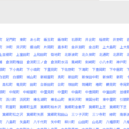
町
足門町
東町
あら町
飯玉町
飯塚町
石原町
井出町
稲荷町
井野町
町
沖町
貝沢町
鍛冶町
片岡町
嘉多町
金井淵町
金古町
上大島町
上大
上並榎町
上室田町
上和田町
菊地町
北新波町
北久保町
北通町
北原町
浦
倉渕町権田
倉渕町三ノ倉
倉渕町水沼
栗崎町
剣崎町
小八木町
神戸町
類町
下小鳥町
下小塙町
下里見町
下佐野町
下滝町
下豊岡町
下中居町
白岩町
白銀町
城山町
新紺屋町
真町
新田町
新保田中町
新保町
新町
高松町
竜見町
田町
台新田町
台町
塚田町
筑縄町
椿町
鶴見町
寺尾
類町
中尾町
中紺屋町
中里見町
中里町
中島町
中豊岡町
中室田町
並榎
町
浜川町
浜尻町
榛名湖町
榛名山町
東貝沢町
東国分町
東中里町
引間
町
町屋町
箕郷町生原
箕郷町柏木沢
箕郷町金敷平
箕郷町上芝
箕郷町下芝
箕郷町松之沢
箕郷町矢原
箕郷町和田山
三ツ子沢町
三ツ寺町
緑町
南新
町
八島町
矢島町
八千代町
矢中町
柳川町
山田町
山名町
八幡原町
八