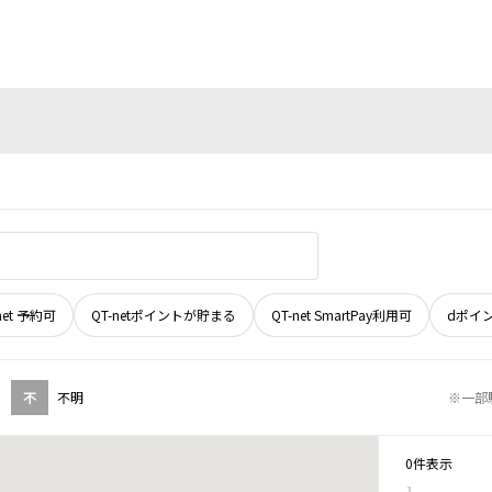
net 予約可
QT-netポイントが貯まる
QT-net SmartPay利用可
dポイ
不
不明
※一部
0件表示
1