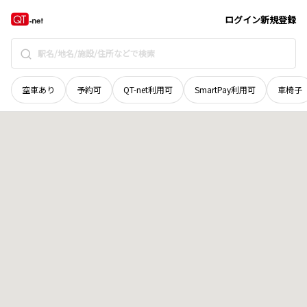
群馬県
高崎市
新保町
地域選択で探す
ログイン
新規登録
空車あり
予約可
QT-net利用可
SmartPay利用可
車椅子