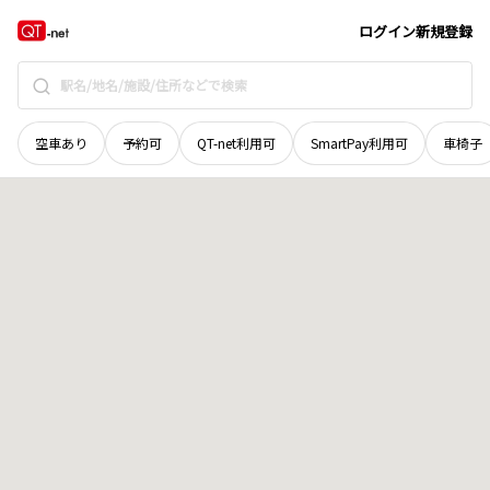
群馬県
高崎市
日高町
地域選択で探す
ログイン
新規登録
空車あり
予約可
QT-net利用可
SmartPay利用可
車椅子